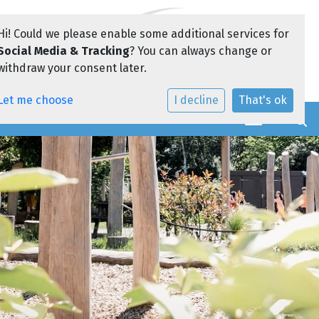
Hi! Could we please enable some additional services for
Social Media & Tracking
? You can always change or
withdraw your consent later.
Let me choose
I decline
That's ok
Toggle navi