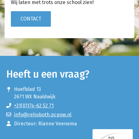
Wij laten met trots onze school zien!
CONTACT
Heeft u een vraag?
Hoefblad 13
2671 WX Naaldwijk
+31(0)174-62 52 71
info@rehoboth.pcpow.nl
Directeur: Rianne Veenema