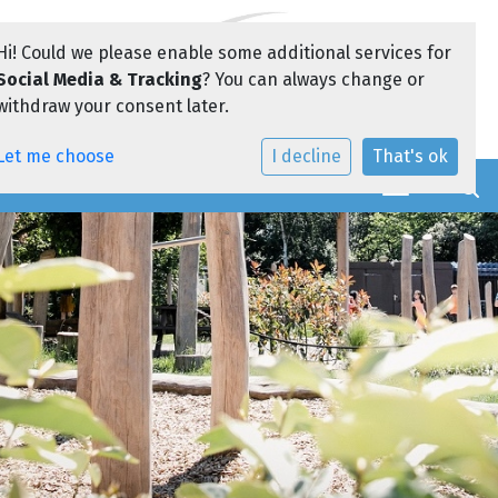
Hi! Could we please enable some additional services for
Social Media & Tracking
? You can always change or
withdraw your consent later.
Let me choose
I decline
That's ok
Toggle navi